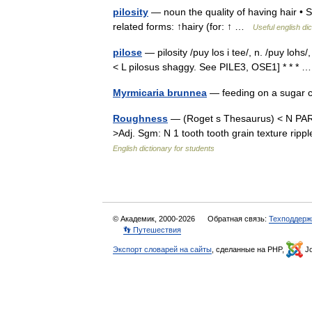
pilosity
— noun the quality of having hair • Sy
related forms: ↑hairy (for: ↑ …
Useful english dic
pilose
— pilosity /puy los i tee/, n. /puy lohs/,
< L pilosus shaggy. See PILE3, OSE1] * * *
Myrmicaria brunnea
— feeding on a sugar cr
Roughness
— (Roget s Thesaurus) < N PA
>Adj. Sgm: N 1 tooth tooth grain texture ripp
English dictionary for students
© Академик, 2000-2026
Обратная связь:
Техподдерж
👣 Путешествия
Экспорт словарей на сайты
, сделанные на PHP,
Jo