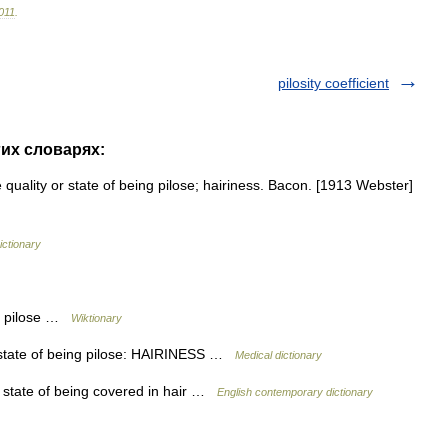
011
.
pilosity coefficient
гих словарях:
 The quality or state of being pilose; hairiness. Bacon. [1913 Webster]
ictionary
ng pilose …
Wiktionary
the state of being pilose: HAIRINESS …
Medical dictionary
, state of being covered in hair …
English contemporary dictionary