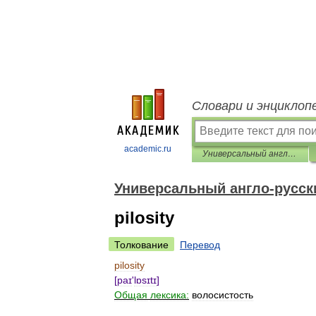
Словари и энциклоп
academic.ru
Универсальный англо-русский словарь
Универсальный англо-русск
pilosity
Толкование
Перевод
pilosity
[
paɪ
'
lɒsɪtɪ
]
Общая
лексика:
волосистость