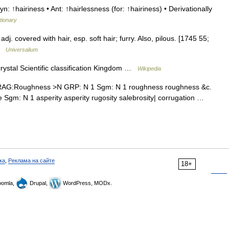
n: ↑hairiness • Ant: ↑hairlessness (for: ↑hairiness) • Derivationally
tionary
 adj. covered with hair, esp. soft hair; furry. Also, pilous. [1745 55;
 …
Universalium
ystal Scientific classification Kingdom …
Wikipedia
RAG:Roughness >N GRP: N 1 Sgm: N 1 roughness roughness &c.
le Sgm: N 1 asperity asperity rugosity salebrosity| corrugation …
ка
,
Реклама на сайте
18+
omla,
Drupal,
WordPress, MODx.