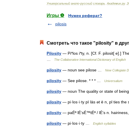
Универсальный
англо
-
русский
словарь
.
Академик
.
ру
.
2
Игры ⚽
Нужен реферат?
pilosis
Смотреть что такое "pilosity" в дру
Pilosity
— Pi*los i*ty, n. [Cf. F. pilosit[ e].]
…
The Collaborative International Dictionary of English
pilosity
— noun see pilose …
New Collegiate D
pilosity
— See pilose. * * * …
Universalium
pilosity
— noun The quality or state of bei
pilosity
— pi·los·i·ty pī läs ət ē n, pl ties 
pilosity
— paÉª lÉ‘sÉ™tÉª / lÉ’s n. hairiness
pilosity
— pi·los·i·ty …
English syllables